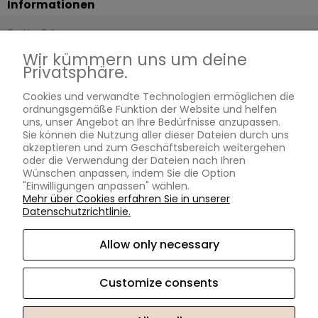
Informationen
Cookies Policy
Rückerstattung Und Rückgabe
Wir kümmern uns um deine
Privatsphäre.
Was ist Moissanit?
Geschäftsbedingungen
Cookies und verwandte Technologien ermöglichen die
Blog
ordnungsgemäße Funktion der Website und helfen
uns, unser Angebot an Ihre Bedürfnisse anzupassen.
Zertifizierte Steine
Sie können die Nutzung aller dieser Dateien durch uns
Kostenlose Größenkorrektur
akzeptieren und zum Geschäftsbereich weitergehen
oder die Verwendung der Dateien nach Ihren
Ewige Garantie
Wünschen anpassen, indem Sie die Option
Gravieren
"Einwilligungen anpassen" wählen.
Mehr über Cookies erfahren Sie in unserer
Ringgrößentabelle
Datenschutzrichtlinie.
Allow only necessary
MOISSANITE.DE
Customer service
Customize consents
Mo-Fr von 10.00 bis 17.00 Uhr
kontakt@moissanite.de