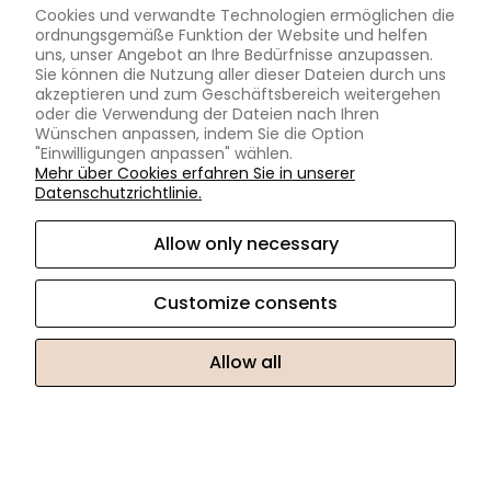
Geschäftsbedingungen
Cookies und verwandte Technologien ermöglichen die
Blog
ordnungsgemäße Funktion der Website und helfen
uns, unser Angebot an Ihre Bedürfnisse anzupassen.
Zertifizierte Steine
Sie können die Nutzung aller dieser Dateien durch uns
Kostenlose Größenkorrektur
akzeptieren und zum Geschäftsbereich weitergehen
oder die Verwendung der Dateien nach Ihren
Ewige Garantie
Wünschen anpassen, indem Sie die Option
Gravieren
"Einwilligungen anpassen" wählen.
Mehr über Cookies erfahren Sie in unserer
Ringgrößentabelle
Datenschutzrichtlinie.
Allow only necessary
MOISSANITE.DE
Customer service
Customize consents
Mo-Fr von 10.00 bis 17.00 Uhr
kontakt@moissanite.de
Allow all
Sklep internetowy Shoper.pl
Vollversion der Webseite