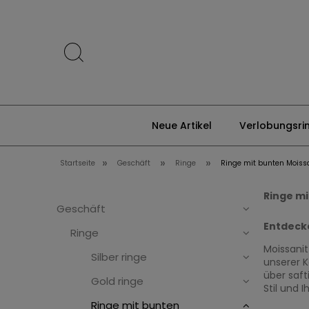
Neue Artikel
Verlobungsri
»
»
»
Startseite
Geschäft
Ringe
Ringe mit bunten Moiss
Ringe mi
Geschäft
Entdecke
Ringe
Moissanit
Silber ringe
unserer K
über saft
Gold ringe
Stil und I
Ringe mit bunten