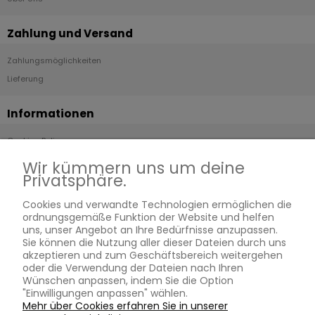
Zahlung und Versand
Zahlungsmöglichkeiten
Lieferung
Informationen
Cookies Policy
Rückerstattung Und Rückgabe
Wir kümmern uns um deine
Privatsphäre.
Was ist Moissanit?
Geschäftsbedingungen
Cookies und verwandte Technologien ermöglichen die
Blog
ordnungsgemäße Funktion der Website und helfen
uns, unser Angebot an Ihre Bedürfnisse anzupassen.
Zertifizierte Steine
Sie können die Nutzung aller dieser Dateien durch uns
Kostenlose Größenkorrektur
akzeptieren und zum Geschäftsbereich weitergehen
oder die Verwendung der Dateien nach Ihren
Ewige Garantie
Wünschen anpassen, indem Sie die Option
Gravieren
"Einwilligungen anpassen" wählen.
Mehr über Cookies erfahren Sie in unserer
Ringgrößentabelle