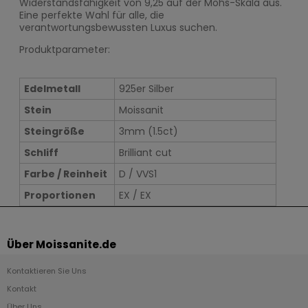
Widerstandsfähigkeit von 9,25 auf der Mohs-Skala aus.
Eine perfekte Wahl für alle, die
verantwortungsbewussten Luxus suchen.
Produktparameter:
Edelmetall
925er Silber
Stein
Moissanit
Steingröße
3mm (1.5ct)
Schliff
Brilliant cut
Farbe / Reinheit
D / VVS1
Proportionen
EX / EX
Über Moissanite.de
Kontaktieren Sie Uns
Kontakt
Über Uns